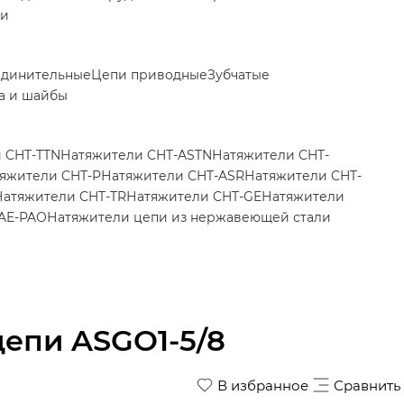
ки
единительные
Цепи приводные
Зубчатые
а и шайбы
 CHT-TTN
Натяжители CHT-ASTN
Натяжители CHT-
яжители CHT-P
Натяжители CHT-ASR
Натяжители CHT-
Натяжители CHT-TR
Натяжители CHT-GE
Натяжители
AE-PAO
Натяжители цепи из нержавеющей стали
цепи ASGO1-5/8
В избранное
Сравнить