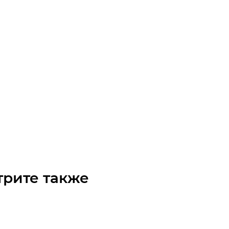
3 3MGT 6 Ремень (Gates)
чните наличие
Арт.: 9400-43203
 по запросу
трите также