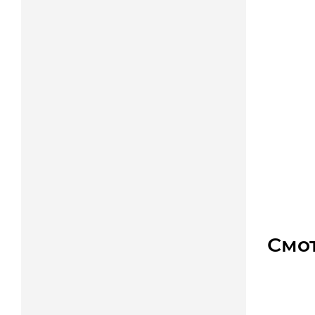
GT3 36
Уто
Цена
Смо