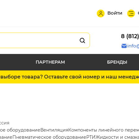
Войти
8 (812
info
ПАРТНЕРАМ
БРЕНДЫ
выборе товара? Оставьте свой номер и наш менед
ссия
ое оборудование
Вентиляция
Компоненты линейного пере
вание
Пневматическое оборудование
РТИ
Жидкости и смазк