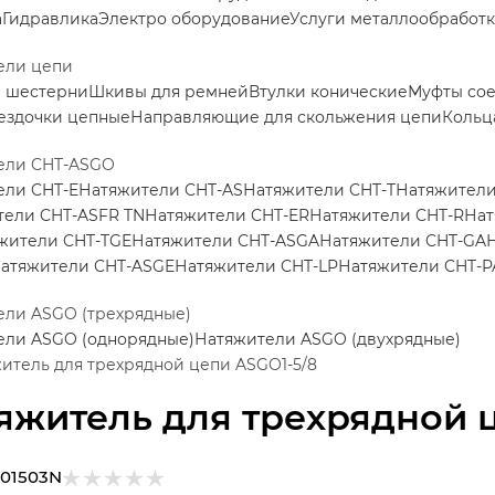
а
Гидравлика
Электро оборудование
Услуги металлообработ
ели цепи
е шестерни
Шкивы для ремней
Втулки конические
Муфты со
ездочки цепные
Направляющие для скольжения цепи
Кольц
ели CHT-ASGO
ели CHT-E
Натяжители CHT-AS
Натяжители CHT-T
Натяжители
тели CHT-ASFR TN
Натяжители CHT-ER
Натяжители CHT-R
Нат
жители CHT-TGE
Натяжители CHT-ASGA
Натяжители CHT-GA
атяжители CHT-ASGE
Натяжители CHT-LP
Натяжители CHT-P
ели ASGO (трехрядные)
ели ASGO (однорядные)
Натяжители ASGO (двухрядные)
итель для трехрядной цепи ASGO1-5/8
яжитель для трехрядной 
101503N