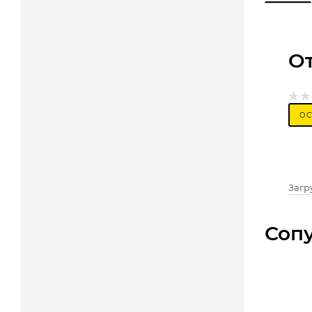
О
ОС
Загру
Соп