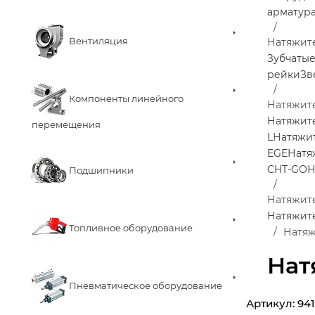
арматур
Вентиляция
Натяжит
Зубчаты
рейки
Зв
Компоненты линейного
Натяжит
Натяжит
перемещения
L
Натяжи
EGE
Натя
CHT-GO
Н
Подшипники
Натяжит
Натяжит
Топливное оборудование
Натяж
Нат
Пневматическое оборудование
Артикул:
94