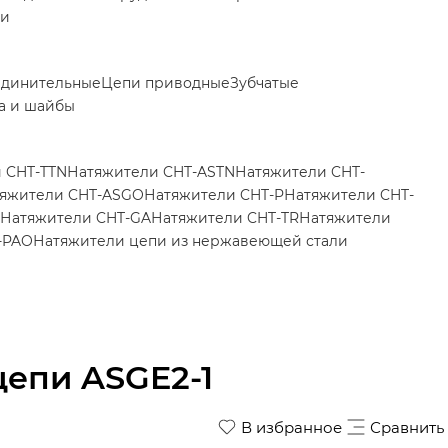
ки
единительные
Цепи приводные
Зубчатые
а и шайбы
 CHT-TTN
Натяжители CHT-ASTN
Натяжители CHT-
яжители CHT-ASGO
Натяжители CHT-P
Натяжители CHT-
Натяжители CHT-GA
Натяжители CHT-TR
Натяжители
-PAO
Натяжители цепи из нержавеющей стали
цепи ASGE2-1
В избранное
Сравнить