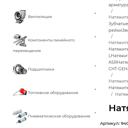
арматур
Вентиляция
Натяжит
Зубчаты
рейки
Зв
Компоненты линейного
Натяжит
Натяжит
перемещения
L
Натяжи
ASR
Натя
CHT-GE
Н
Подшипники
Натяжите
Натяжите
Топливное оборудование
Натяж
Нат
Пневматическое оборудование
Артикул:
94