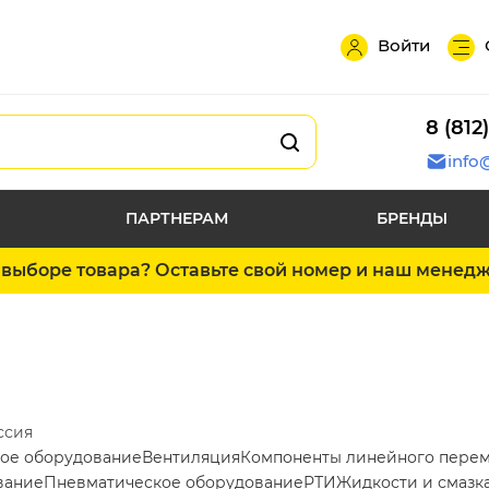
Войти
8 (812
info
ПАРТНЕРАМ
БРЕНДЫ
выборе товара? Оставьте свой номер и наш менед
ссия
ое оборудование
Вентиляция
Компоненты линейного пере
вание
Пневматическое оборудование
РТИ
Жидкости и смазк