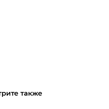
7.5 63B14 (11/90) червячный редуктор Batti-Motors
таточно
R307563B14
₽
/шт
трите также