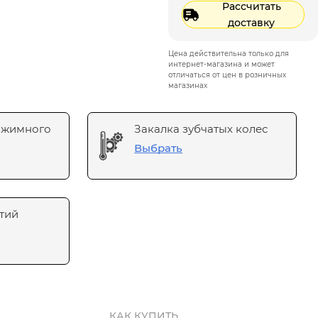
Рассчитать
доставку
Цена действительна только для
интернет-магазина и может
отличаться от цен в розничных
магазинах
ажимного
Закалка зубчатых колес
Выбрать
тий
КАК КУПИТЬ