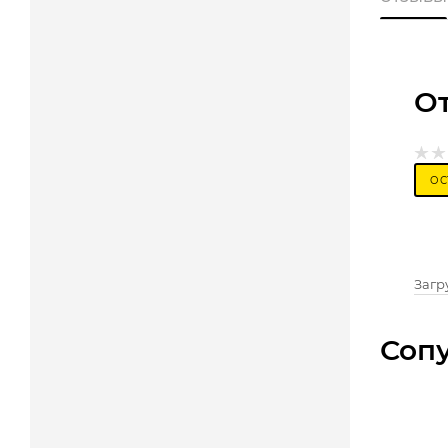
О
ОС
Загру
Соп