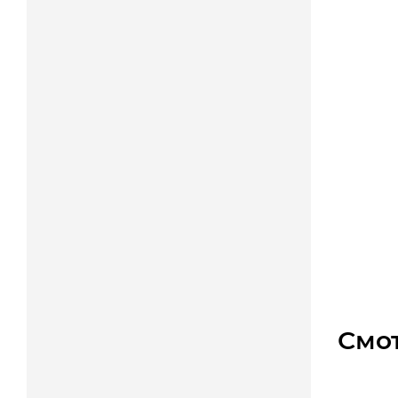
BR 30 
Дос
Арт.: B
5 850
Смо