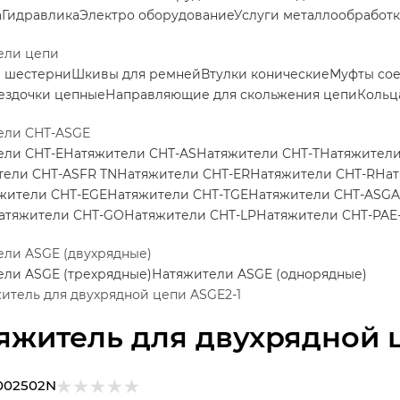
а
Гидравлика
Электро оборудование
Услуги металлообработ
ели цепи
е шестерни
Шкивы для ремней
Втулки конические
Муфты со
ездочки цепные
Направляющие для скольжения цепи
Кольц
ели CHT-ASGE
ели CHT-E
Натяжители CHT-AS
Натяжители CHT-T
Натяжители
тели CHT-ASFR TN
Натяжители CHT-ER
Натяжители CHT-R
Нат
жители CHT-EGE
Натяжители CHT-TGE
Натяжители CHT-ASGA
атяжители CHT-GO
Натяжители CHT-LP
Натяжители CHT-PAE
ли ASGE (двухрядные)
ли ASGE (трехрядные)
Натяжители ASGE (однорядные)
итель для двухрядной цепи ASGE2-1
яжитель для двухрядной 
002502N