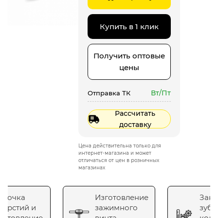
Купить в 1 клик
Получить оптовые
цены
Вт/Пт
Отправка ТК
Рассчитать
доставку
Цена действительна только для
интернет-магазина и может
отличаться от цен в розничных
магазинах
сточка
Изготовление
Зака
верстий и
зажимного
зубч
готовление
винта
коле