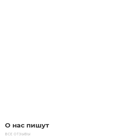
W 75 U D30 20 HS B3 червячный редуктор Bonfiglioli
Уточните наличие
48 510
₽
/шт
В корзину
О нас пишут
ВСЕ ОТЗЫВЫ