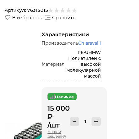
Артикул:
76315015
В избранное
Сравнить
Характеристики
Производитель
Chiaravalli
PE-UHMW
Полиэтилен с
Материал
высокой
молекулярной
массой
Наличие
15 000
₽
/шт
Нашли
дешевле?