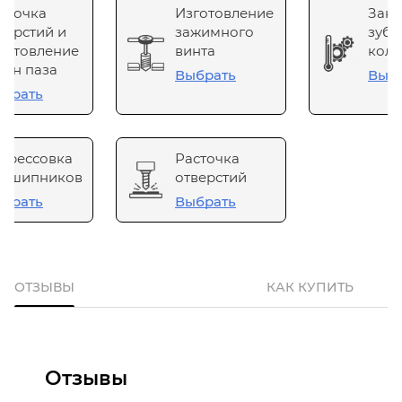
сточка
Изготовление
Зака
верстий и
зажимного
зубч
готовление
винта
коле
он паза
Выбрать
Выб
брать
прессовка
Расточка
одшипников
отверстий
брать
Выбрать
ОТЗЫВЫ
КАК КУПИТЬ
Отзывы