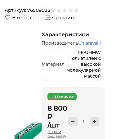
Артикул:
76509025
В избранное
Сравнить
Характеристики
Производитель
Chiaravalli
PE-UHMW
Полиэтилен с
Материал
высокой
молекулярной
массой
Наличие
8 800
₽
/шт
Нашли
дешевле?