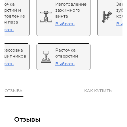
сточка
Изготовление
Зака
верстий и
зажимного
зубч
готовление
винта
коле
он паза
Выбрать
Выб
брать
прессовка
Расточка
одшипников
отверстий
брать
Выбрать
ОТЗЫВЫ
КАК КУПИТЬ
Отзывы