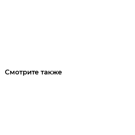
4/6 B14 (0.5-0.3)
Уточните наличие
Цена по запросу
Под заказ
Смотрите также