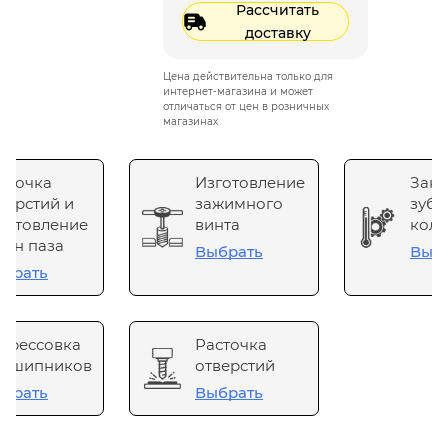
Рассчитать
доставку
Цена действительна только для
интернет-магазина и может
отличаться от цен в розничных
магазинах
сточка
Изготовление
Зака
верстий и
зажимного
зубч
готовление
винта
коле
он паза
Выбрать
Выб
брать
прессовка
Расточка
одшипников
отверстий
брать
Выбрать