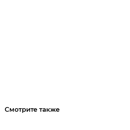
Радиально-упорный шариковый подшипник
(двухрядный) 3309
Уточните наличие
Цена по запросу
Под заказ
Смотрите также