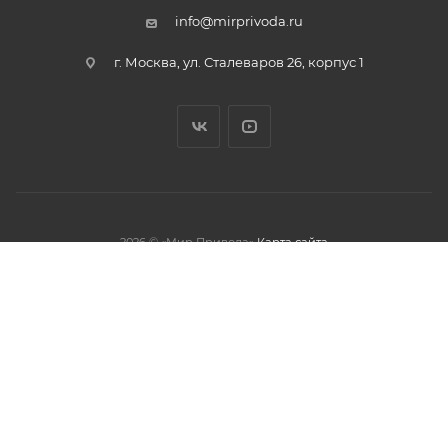
info@mirprivoda.ru
г. Москва, ул. Сталеваров 26, корпус 1
2026 © «Мир Привода»
Карта сайта
олжая использовать данный сайт,
тношении обработки персональных
обработки файлов cookies.