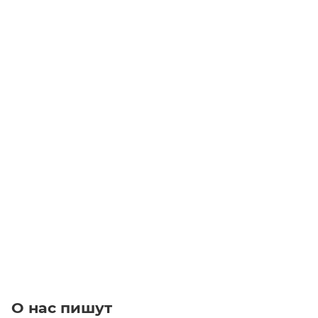
Муфта GE-T 90-100 A-B Red (Чугун)
Уточните наличие
49 680
₽
/шт
В корзину
О нас пишут