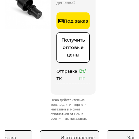
дешевле?
Под заказ
Получить
оптовые
цены
Вт/
Отправка
Пт
ТК
Цена действительна
только для интернет-
магазина и может
отличаться от цен в
розничных магазинах
сточка
Изготовление
Зака