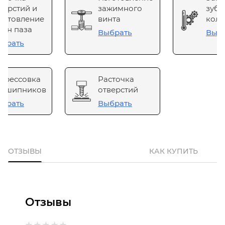
верстий и
зажимного
зубч
готовление
винта
коле
он паза
Выбрать
Выб
брать
прессовка
Расточка
одшипников
отверстий
брать
Выбрать
ОТЗЫВЫ
КАК КУПИТЬ
Отзывы