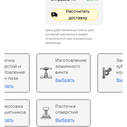
Рассчитать
доставку
Цена действительна только для
интернет-магазина и может
отличаться от цен в розничных
магазинах
сточка
Изготовление
Зака
верстий и
зажимного
зубч
готовление
винта
коле
он паза
Выбрать
Выб
брать
прессовка
Расточка
одшипников
отверстий
брать
Выбрать