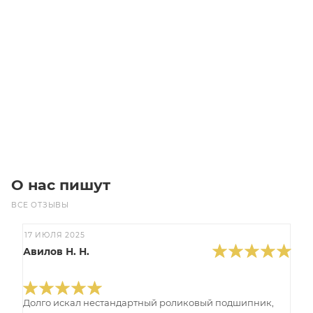
Муфта GE-T 38-45 A-B Black (Чугун)
Уточните наличие
5 400
₽
/шт
В корзину
О нас пишут
ВСЕ ОТЗЫВЫ
17 ИЮЛЯ 2025
Авилов Н. Н.
Долго искал нестандартный роликовый подшипник,