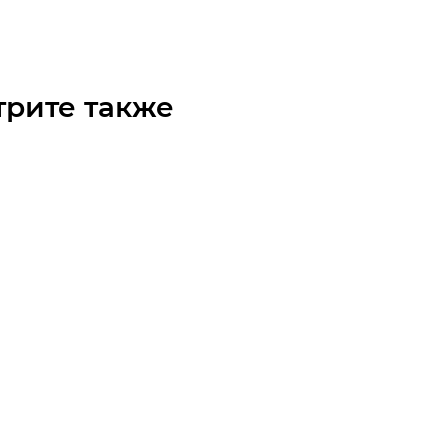
 по запросу
трите также