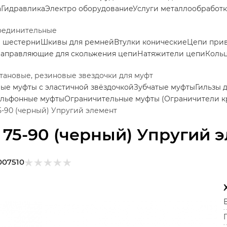
а
Гидравлика
Электро оборудование
Услуги металлообработ
оединительные
е шестерни
Шкивы для ремней
Втулки конические
Цепи при
аправляющие для скольжения цепи
Натяжители цепи
Коль
ановые, резиновые звездочки для муфт
ые муфты с эластичной звёздочкой
Зубчатые муфты
Гильзы 
льфонные муфты
Ограничительные муфты (Ограничители к
5-90 (черный) Упругий элемент
 75-90 (черный) Упругий 
007510