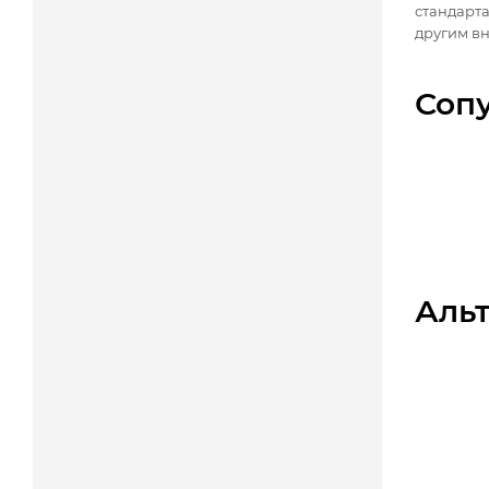
стандарт
другим вн
Соп
Аль