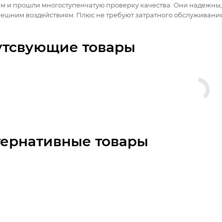
ам и прошли многоступенчатую проверку качества. Они надежны,
ешним воздействиям. Плюс не требуют затратного обслуживания
утсвующие товары
тернативные товары