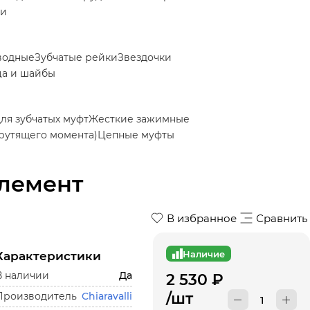
ки
водные
Зубчатые рейки
Звездочки
ца и шайбы
для зубчатых муфт
Жесткие зажимные
рутящего момента)
Цепные муфты
элемент
В избранное
Сравнить
Наличие
Характеристики
В наличии
Да
2 530
₽
/шт
Производитель
Chiaravalli