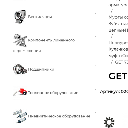
арматур
Вентиляция
Муфты с
Зубчаты
цепные
Н
Компоненты линейного
Полиурет
Кулачков
перемещения
муфты
Си
GET 7
Подшипники
GET
Артикул:
02
Топливное оборудование
Пневматическое оборудование