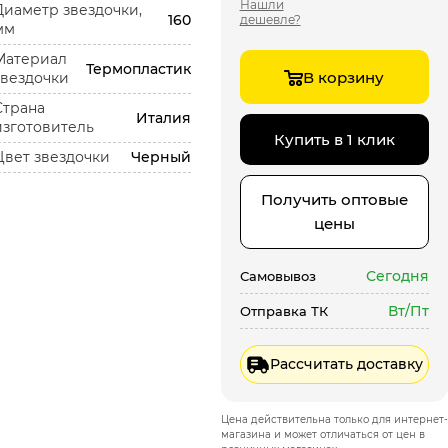
Нашли
Диаметр звездочки,
160
дешевле?
мм
Материал
Термопластик
В корзину
звездочки
Страна
Италия
изготовитель
Купить в 1 клик
Цвет звездочки
Черный
Получить оптовые
цены
Сегодня
Самовывоз
Вт/Пт
Отправка ТК
Рассчитать доставку
Цена действительна только для интернет-
магазина и может отличаться от цен в