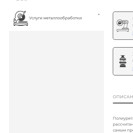
Услуги металлообработки
ОПИСАН
Полиурет
рассчита
самым про