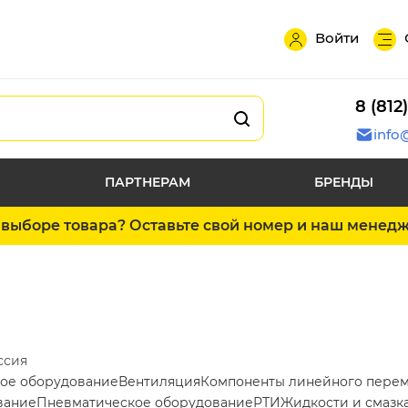
Войти
8 (812
info
ПАРТНЕРАМ
БРЕНДЫ
выборе товара? Оставьте свой номер и наш менед
ссия
ое оборудование
Вентиляция
Компоненты линейного пере
вание
Пневматическое оборудование
РТИ
Жидкости и смазк