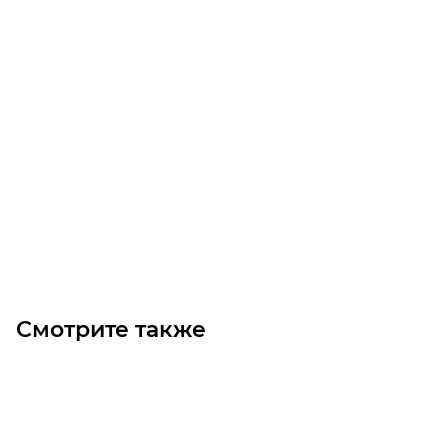
Линейный модуль YR-MGWS75F-BM-5-450
Уточните наличие
Цена по запросу
Под заказ
Смотрите также