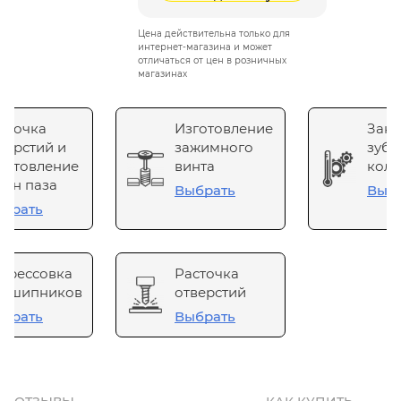
Цена действительна только для
интернет-магазина и может
отличаться от цен в розничных
магазинах
сточка
Изготовление
Зака
верстий и
зажимного
зубч
готовление
винта
коле
он паза
Выбрать
Выб
брать
прессовка
Расточка
одшипников
отверстий
брать
Выбрать