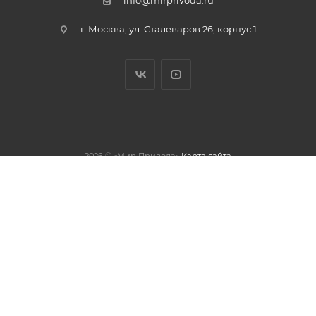
info@mirprivoda.ru
г. Москва, ул. Сталеваров 26, корпус 1
2026 © «Мир Привода»
Карта сайта
олжая использовать данный сайт,
тношении обработки персональных
обработки файлов cookies.