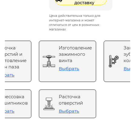
доставку
Цена действительна только для
интернет-магазина и может
отличаться от цен в розничных
магазинах
сточка
Изготовление
Зака
верстий и
зажимного
зубч
готовление
винта
коле
он паза
Выбрать
Выб
брать
прессовка
Расточка
одшипников
отверстий
брать
Выбрать