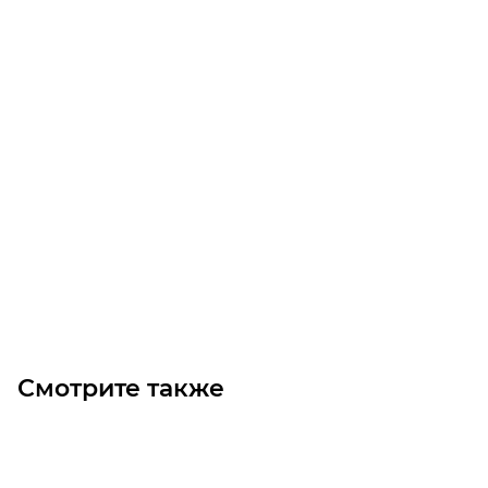
Звездочка 081-1 со ступицей, под расточку, Z=24
Достаточно
790
₽
/шт
В корзину
Смотрите также