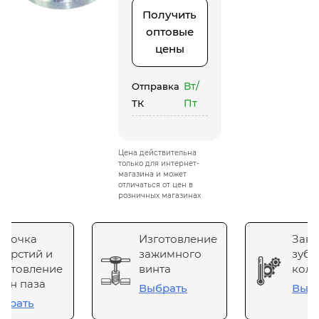
Получить
оптовые
цены
Вт/
Отправка
Пт
ТК
Цена действительна
только для интернет-
магазина и может
отличаться от цен в
розничных магазинах
сточка
Изготовление
Зака
верстий и
зажимного
зубч
готовление
винта
коле
он паза
Выбрать
Выб
брать