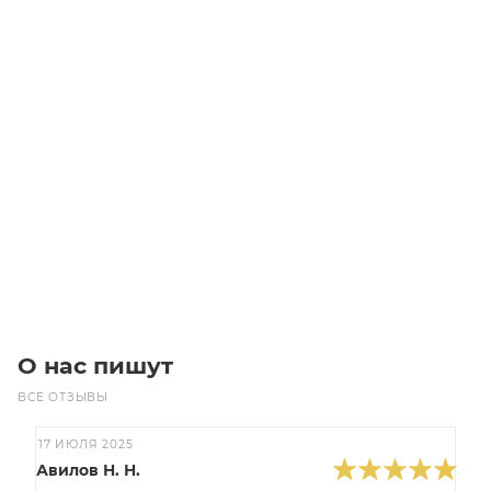
Фильтр дизельного топлива и бензина Petroll GL-4
Уточните наличие
Цена по запросу
Под заказ
О нас пишут
ВСЕ ОТЗЫВЫ
17 ИЮЛЯ 2025
Авилов Н. Н.