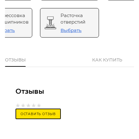
прессовка
Расточка
одшипников
отверстий
брать
Выбрать
ОТЗЫВЫ
КАК КУПИТЬ
Отзывы
ОСТАВИТЬ ОТЗЫВ