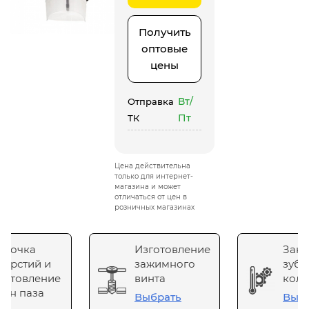
Получить
оптовые
цены
Вт/
Отправка
Пт
ТК
Цена действительна
только для интернет-
магазина и может
отличаться от цен в
розничных магазинах
сточка
Изготовление
Зака
верстий и
зажимного
зубч
готовление
винта
коле
он паза
Выбрать
Выб