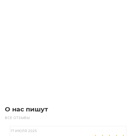
Звездочка 08B-1 со ступицей, под TB2517, Z=114
Уточните наличие
22 450
₽
/шт
В корзину
О нас пишут
ВСЕ ОТЗЫВЫ
17 ИЮЛЯ 2025