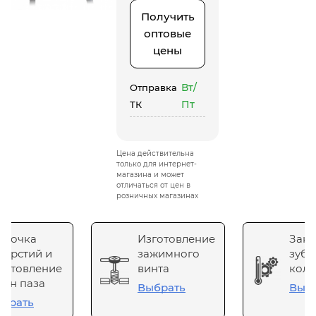
Получить
оптовые
цены
Вт/
Отправка
Пт
ТК
Цена действительна
только для интернет-
магазина и может
отличаться от цен в
розничных магазинах
сточка
Изготовление
Зака
верстий и
зажимного
зубч
готовление
винта
коле
он паза
Выбрать
Выб
брать