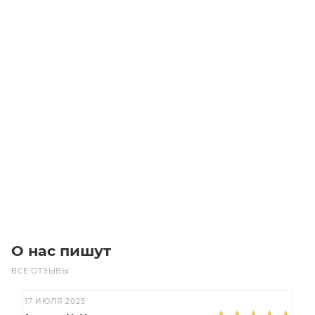
Звездочка 06B-2 со ступицей, под TB1008, Z=17
Уточните наличие
965
₽
/шт
В корзину
О нас пишут
ВСЕ ОТЗЫВЫ
17 ИЮЛЯ 2025