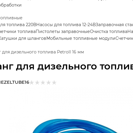
обработки
топливные
ля топлива 220В
Насосы для топлива 12-24В
Заправочная ста
четчики топлива
Пистолеты заправочные
Очистка топлива
На
Катушки для шлангов
Мобильные топливные модули
Счетчи
 для дизельного топлива Petroll 16 мм
нг для дизельного топлива
IEZELTUBE16