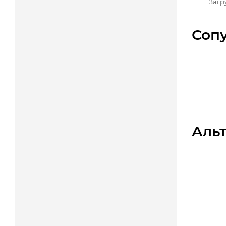
Загру
Соп
Аль