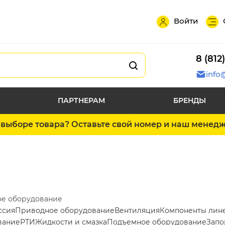
Войти
8 (812
info
ПАРТНЕРАМ
БРЕНДЫ
выборе товара? Оставьте свой номер и наш менед
ое оборудование
ссия
Приводное оборудование
Вентиляция
Компоненты лин
вание
РТИ
Жидкости и смазка
Подъемное оборудование
Запо