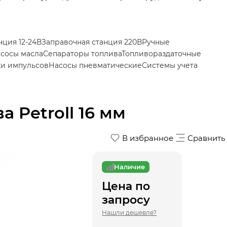
нция 12-24В
Запрaвочная станция 220В
Ручные
сосы масла
Сепараторы топлива
Топливораздаточные
ки импульсов
Насосы пневматические
Системы учета
 Petroll 16 мм
В избранное
Сравнить
Наличие
Цена по
запросу
Нашли дешевле?