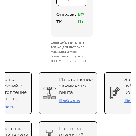
Вт/
Отправка
Пт
ТК
Цена действительна
только для интернет-
магазина и может
отличаться от цен в
розничных магазинах
сточка
Изготовление
Зака
верстий и
зажимного
зубч
готовление
винта
коле
он паза
Выбрать
Выб
брать
прессовка
Расточка
одшипников
отверстий