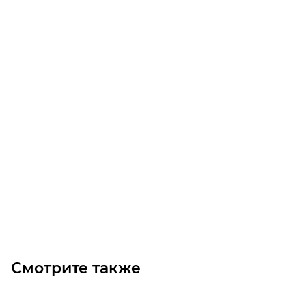
Арт.: 94072502SS
Натяжитель двухрядной цепи нержавеющая сталь
EGE 4-1
Уточните наличие
12 410
₽
/шт
В корзину
Смотрите также