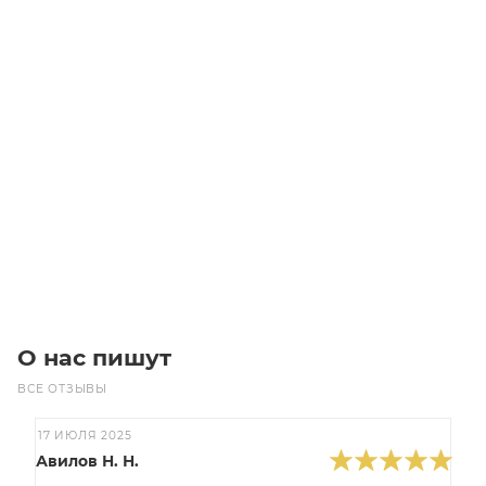
HTD 531 3M 2800 Ремень (Gates)
Уточните наличие
Цена по запросу
Под заказ
О нас пишут
ВСЕ ОТЗЫВЫ
17 ИЮЛЯ 2025
Авилов Н. Н.