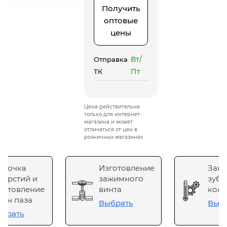
Получить
оптовые
цены
Вт/
Отправка
Пт
ТК
Цена действительна
только для интернет-
магазина и может
отличаться от цен в
розничных магазинах
сточка
Изготовление
Зака
верстий и
зажимного
зубч
готовление
винта
коле
он паза
Выбрать
Выб
брать