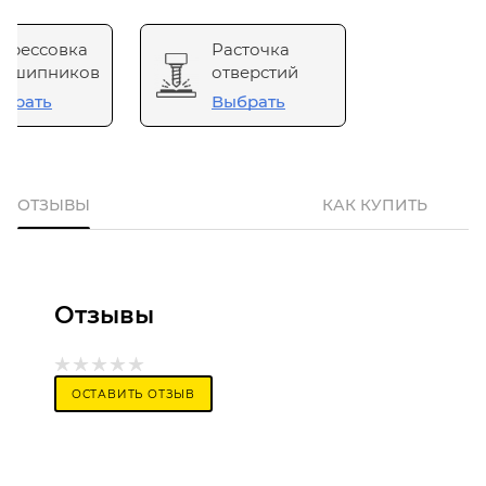
прессовка
Расточка
одшипников
отверстий
брать
Выбрать
ОТЗЫВЫ
КАК КУПИТЬ
Отзывы
ОСТАВИТЬ ОТЗЫВ