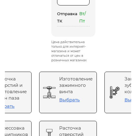
Вт/
Отправка
Пт
ТК
Цена действительна
только для интернет-
магазина и может
отличаться от цен в
розничных магазинах
сточка
Изготовление
Зака
верстий и
зажимного
зубч
готовление
винта
коле
он паза
Выбрать
Выб
брать
прессовка
Расточка
одшипников
отверстий