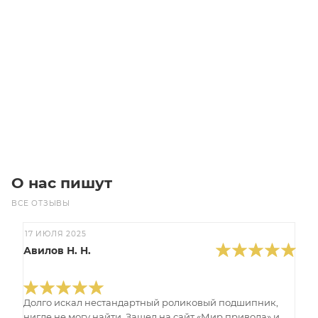
Звездочка 10B-1 без ступицы, под расточку, Z=17
Мало
510
₽
/шт
В корзину
О нас пишут
ВСЕ ОТЗЫВЫ
17 ИЮЛЯ 2025
Авилов Н. Н.
Долго искал нестандартный роликовый подшипник,
нигде не могу найти. Зашел на сайт «Мир привода» и