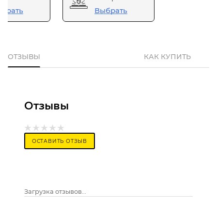
брать
Выбрать
ОТЗЫВЫ
КАК КУПИТЬ
Отзывы
ОСТАВИТЬ ОТЗЫВ
Загрузка отзывов...