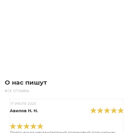
Звездочка 24B-2 со ступицей, под расточку, Z=36
Уточните наличие
75 000
₽
/шт
В корзину
О нас пишут
ВСЕ ОТЗЫВЫ
17 ИЮЛЯ 2025
Авилов Н. Н.
Долго искал нестандартный роликовый подшипник,