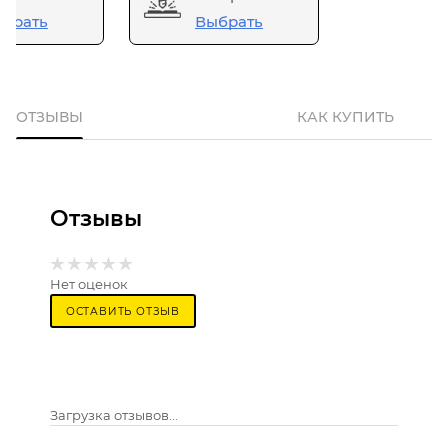
брать
Выбрать
ОТЗЫВЫ
КАК КУПИТЬ
Отзывы
Нет оценок
ОСТАВИТЬ ОТЗЫВ
Загрузка отзывов...