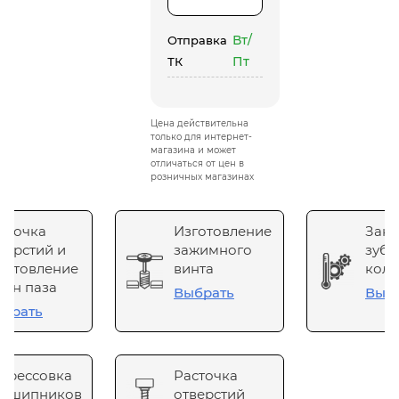
Вт/
Отправка
Пт
ТК
Цена действительна
только для интернет-
магазина и может
отличаться от цен в
розничных магазинах
сточка
Изготовление
Зака
верстий и
зажимного
зубч
готовление
винта
коле
он паза
Выбрать
Выб
брать
прессовка
Расточка
одшипников
отверстий