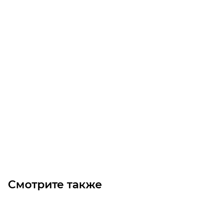
Арт.: 30000030
Ступица болтовая с диаметром фланца 30
Уточните наличие
Цена по запросу
Под заказ
Смотрите также