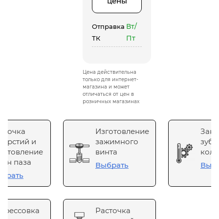
цены
Вт/
Отправка
Пт
ТК
Цена действительна
только для интернет-
магазина и может
отличаться от цен в
розничных магазинах
сточка
Изготовление
Зака
верстий и
зажимного
зубч
готовление
винта
коле
он паза
Выбрать
Выб
брать
прессовка
Расточка