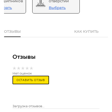
одшипников
отверстий
брать
Выбрать
ОТЗЫВЫ
КАК КУПИТЬ
Отзывы
Нет оценок
ОСТАВИТЬ ОТЗЫВ
Загрузка отзывов...