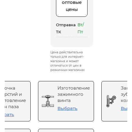
оптовые
цены
Вт/
Отправка
Пт
ТК
Цена действительна
только для интернет-
магазина и может
отличаться от цен в
розничных магазинах
сточка
Изготовление
Зака
верстий и
зажимного
зубч
готовление
винта
коле
он паза
Выбрать
Выб
брать