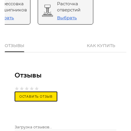
прессовка
Расточка
одшипников
отверстий
брать
Выбрать
ОТЗЫВЫ
КАК КУПИТЬ
Отзывы
ОСТАВИТЬ ОТЗЫВ
Загрузка отзывов...