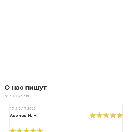
PK2280 (280) MICROV (4x70) Ремень (Gates)
Уточните наличие
Цена по запросу
Под заказ
О нас пишут
ВСЕ ОТЗЫВЫ
17 ИЮЛЯ 2025
Авилов Н. Н.