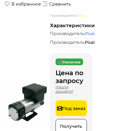
В избранное
Сравнить
Производитель:
Piusi
Характеристики
Производитель
Piusi
Производитель
Piusi
Наличие
Цена по
запросу
Нашли
дешевле?
Под заказ
Получить