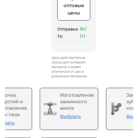
оптовые
цены
Вт/
Отправка
Пт
ТК
Цена действительна
только для интернет-
магазина и может
отличаться от цен в
розничных магазинах
сточка
Изготовление
Зака
верстий и
зажимного
зубч
готовление
винта
коле
он паза
Выбрать
Выб
брать