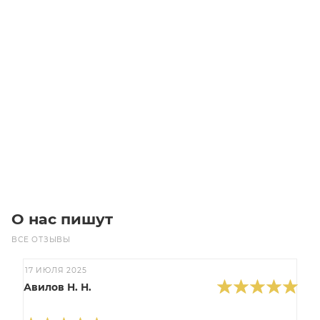
Упорный шариковый подшипник 6018 ZR
Уточните наличие
Цена по запросу
Под заказ
О нас пишут
ВСЕ ОТЗЫВЫ
17 ИЮЛЯ 2025
Авилов Н. Н.