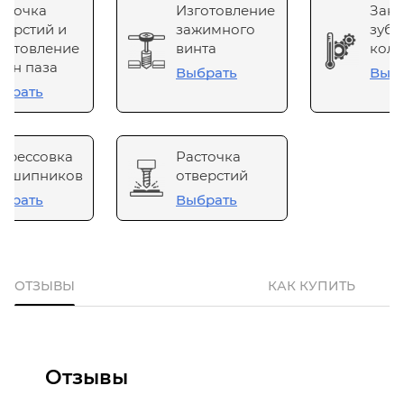
сточка
Изготовление
Зака
верстий и
зажимного
зубч
готовление
винта
коле
он паза
Выбрать
Выб
брать
прессовка
Расточка
одшипников
отверстий
брать
Выбрать
ОТЗЫВЫ
КАК КУПИТЬ
Отзывы