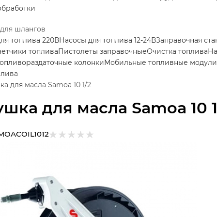
обработки
 для шлангов
ля топлива 220В
Насосы для топлива 12-24В
Заправочная ста
четчики топлива
Пистолеты заправочные
Очистка топлива
На
Топливораздаточные колонки
Мобильные топливные модули
плива
ка для масла Samoa 10 1/2
ушка для масла Samoa 10 1
MOACOIL1012