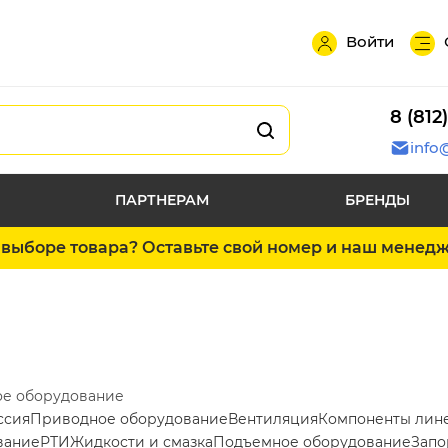
Войти
8 (812
info
ПАРТНЕРАМ
БРЕНДЫ
выборе товара? Оставьте свой номер и наш менед
ое оборудование
ссия
Приводное оборудование
Вентиляция
Компоненты лин
вание
РТИ
Жидкости и смазка
Подъемное оборудование
Запо