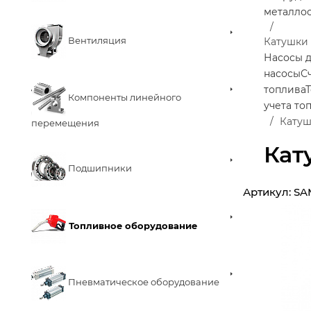
металло
Вентиляция
Катушки
Насосы д
насосы
С
топлива
Компоненты линейного
учета то
Катуш
перемещения
Кат
Подшипники
Артикул:
SA
Топливное оборудование
Пневматическое оборудование