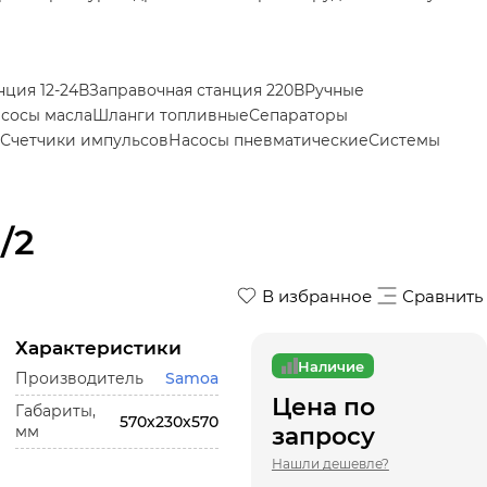
нция 12-24В
Запрaвочная станция 220В
Ручные
сосы масла
Шланги топливные
Сепараторы
Счетчики импульсов
Насосы пневматические
Системы
/2
В избранное
Сравнить
Характеристики
Наличие
Производитель
Samoa
Цена по
Габариты,
570х230х570
мм
запросу
Нашли дешевле?