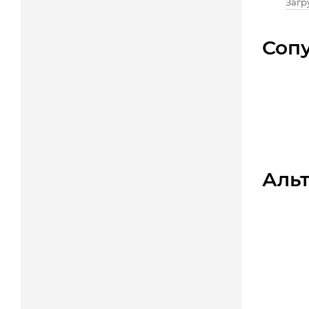
Загру
Соп
Аль