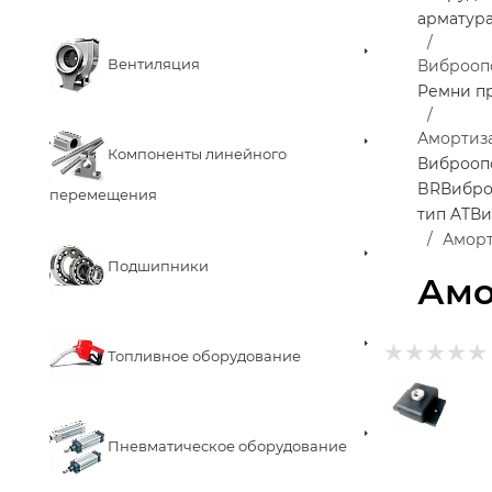
арматур
Вентиляция
Виброоп
Ремни п
Амортиз
Компоненты линейного
Виброоп
BR
Вибро
перемещения
тип AT
Ви
Аморт
Подшипники
Амо
Топливное оборудование
Пневматическое оборудование