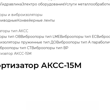
а
Гидравлика
Электро оборудование
Услуги металлообработ
оры и виброизоляторы
риводные
Конвейерные ленты
аторы тип АКСС
оры тип ОВ
Виброопоры тип LME
Виброопоры тип EC
Виброо
изоляторы пружинные тип ДО
Виброопоры тип A параболи
броопоры тип CT
Виброопоры тип ВР
изатор АКСС-15М
ртизатор АКСС-15М