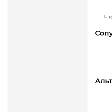
Загру
Соп
Аль