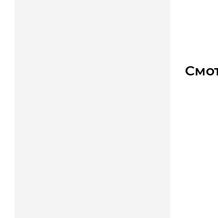
Уто
Цена
Смо