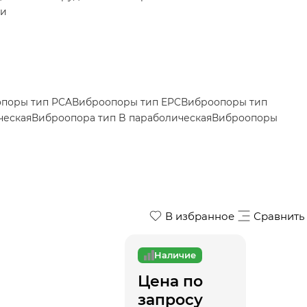
ки
поры тип PCA
Виброопоры тип EPC
Виброопоры тип
ческая
Виброопора тип B параболическая
Виброопоры
В избранное
Сравнить
Наличие
Цена по
запросу