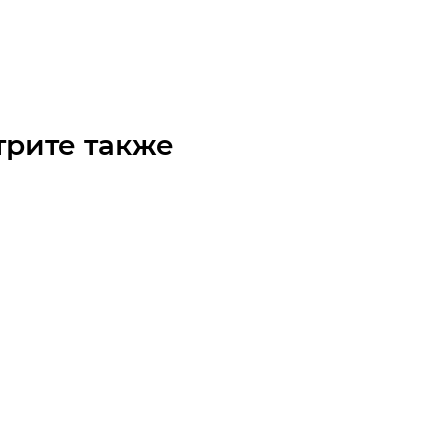
чните наличие
 по запросу
трите также