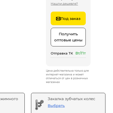
Нашли дешевле?
Под заказ
Получить
оптовые цены
Вт/Пт
Отправка ТК
Цена действительна только для
интернет-магазина и может
отличаться от цен в розничных
магазинах
ажимного
Закалка зубчатых колес
Выбрать