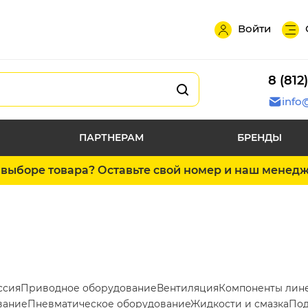
Войти
8 (812
info
ПАРТНЕРАМ
БРЕНДЫ
выборе товара? Оставьте свой номер и наш менед
ссия
Приводное оборудование
Вентиляция
Компоненты лин
вание
Пневматическое оборудование
Жидкости и смазка
Под