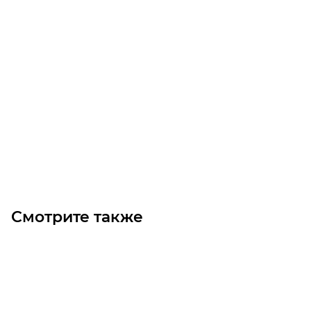
Редуктор TA 40 40 D 19.7 HS VA
Уточните наличие
Цена по запросу
Под заказ
Смотрите также