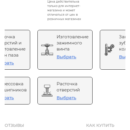
Цена действительна
только для интернет-
магазина и может
отличаться от цен в
розничных магазинах
сточка
Изготовление
Зака
верстий и
зажимного
зубч
готовление
винта
коле
он паза
Выбрать
Выб
брать
прессовка
Расточка
одшипников
отверстий
брать
Выбрать
ОТЗЫВЫ
КАК КУПИТЬ