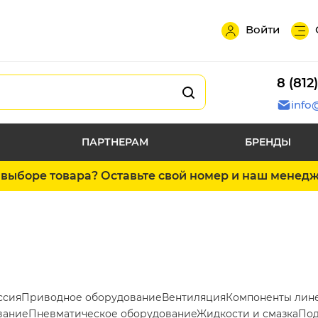
Войти
8 (812
info
ПАРТНЕРАМ
БРЕНДЫ
выборе товара? Оставьте свой номер и наш менед
ссия
Приводное оборудование
Вентиляция
Компоненты лин
вание
Пневматическое оборудование
Жидкости и смазка
Под