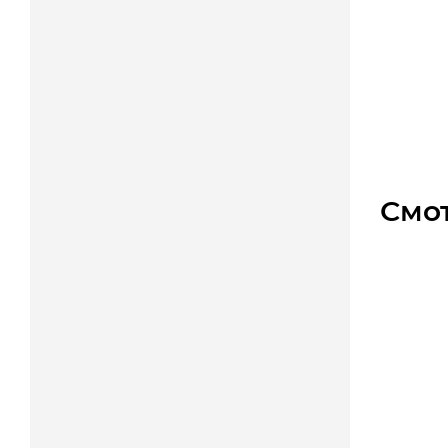
Линей
Уто
Цена
Смо