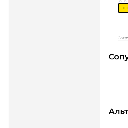
ОС
Загру
Соп
Аль