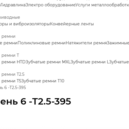
а
Гидравлика
Электро оборудование
Услуги металлообработ
риводные
оры и виброизоляторы
Конвейерные ленты
е ремни
е ремни
Поликлиновые ремни
Натяжители ремня
Зажимные 
 ремни Т
е ремни HTD
Зубчатые ремни MXL
Зубчатые ремни L
Зубчатые
 ремни Т2.5
 ремни Т5
Зубчатые ремни Т10
 6 -T2.5-395
ень 6 -T2.5-395