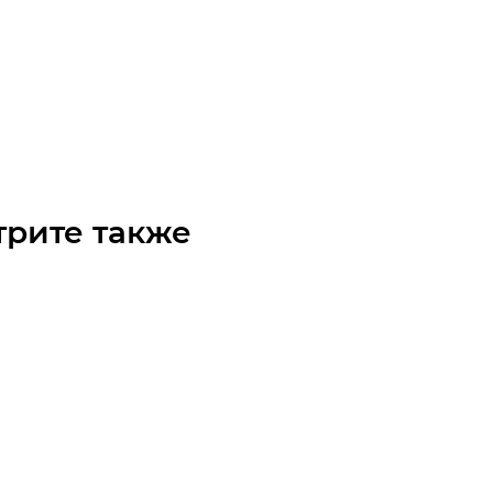
ный модуль YR-HGWS95F-I-BL-10-400
чните наличие
 по запросу
трите также