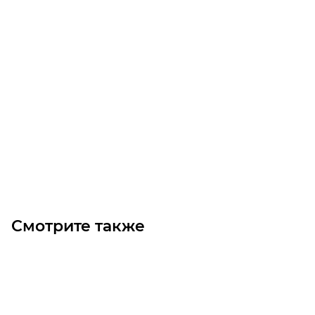
Натяжитель двухрядной цепи линейный полиамид
PAO 1 5/8
Уточните наличие
9 710
₽
/шт
В корзину
Смотрите также