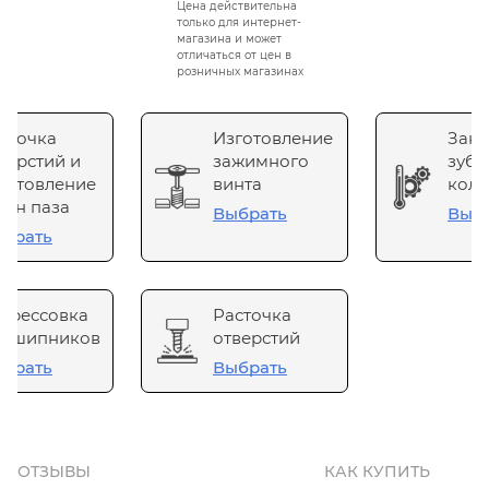
Цена действительна
только для интернет-
магазина и может
отличаться от цен в
розничных магазинах
сточка
Изготовление
Зака
верстий и
зажимного
зубч
готовление
винта
коле
он паза
Выбрать
Выб
брать
прессовка
Расточка
одшипников
отверстий
брать
Выбрать
ОТЗЫВЫ
КАК КУПИТЬ