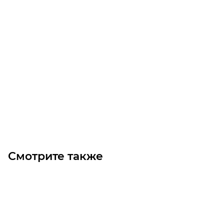
Звездочка 12B-1 со ступицей, под расточку Z=21 SS
Уточните наличие
11 000
₽
/шт
В корзину
Смотрите также