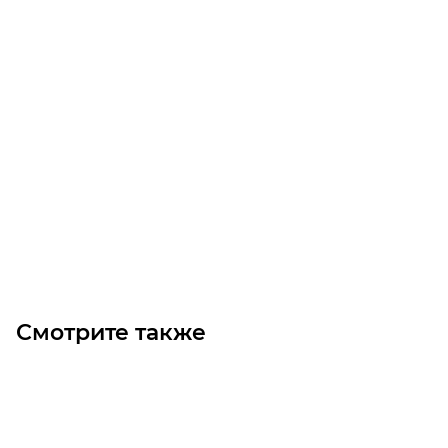
GT3 3600 8MGT 85 Ремень (Gates)
Уточните наличие
Цена по запросу
Под заказ
Смотрите также