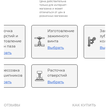
Цена действительна
только для интернет-
магазина и может
отличаться от цен в
розничных магазинах
сточка
Изготовление
Зака
верстий и
зажимного
зубч
готовление
винта
коле
он паза
Выбрать
Выб
брать
прессовка
Расточка
одшипников
отверстий
брать
Выбрать
ОТЗЫВЫ
КАК КУПИТЬ