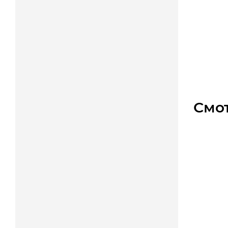
432-MX
Уто
Цена
Смо