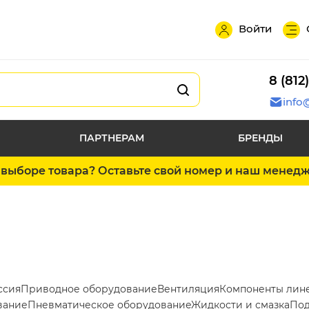
Войти
8 (812
info
ПАРТНЕРАМ
БРЕНДЫ
выборе товара? Оставьте свой номер и наш менед
ссия
Приводное оборудование
Вентиляция
Компоненты лин
вание
Пневматическое оборудование
Жидкости и смазка
Под