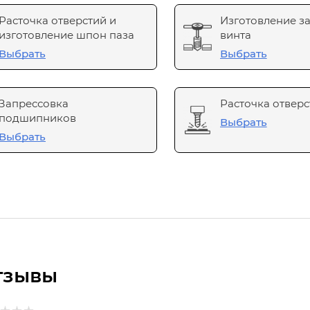
Расточка отверстий и
Изготовление з
изготовление шпон паза
винта
Выбрать
Выбрать
Запрессовка
Расточка отверс
подшипников
Выбрать
Выбрать
тзывы