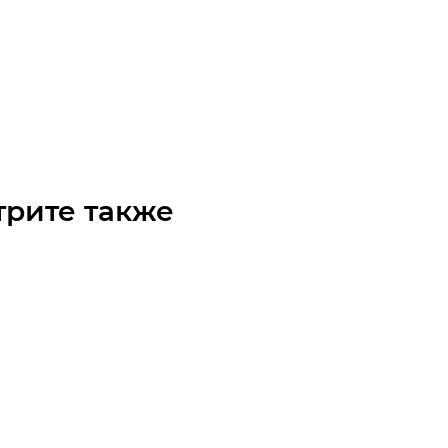
L Викель (Gates)
чните наличие
Арт.: 9254-52929
 по запросу
трите также