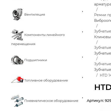
арматур
Вентиляция
Ремни п
Виброоп
Зубчаты
Компоненты линейного
Клиновы
перемещения
Зубчаты
Зубчатые
Подшипники
Зубчаты
Зубчаты
HTD 1
Топливное оборудование
HTD
Артикул:
92
Пневматическое оборудование