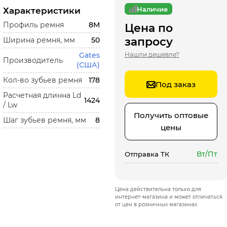
Наличие
Характеристики
Профиль ремня
8M
Цена по
запросу
Ширина ремня, мм
50
Gates
Нашли дешевле?
Производитель
(США)
Кол-во зубьев ремня
178
Под заказ
Расчетная длинна Ld
1424
/ Lw
Получить оптовые
Шаг зубьев ремня, мм
8
цены
Вт/Пт
Отправка ТК
Цена действительна только для
интернет-магазина и может отличаться
от цен в розничных магазинах