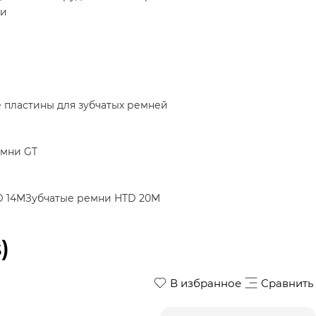
ки
пластины для зубчатых ремней
емни GT
D 14M
Зубчатые ремни HTD 20M
)
В избранное
Сравнить