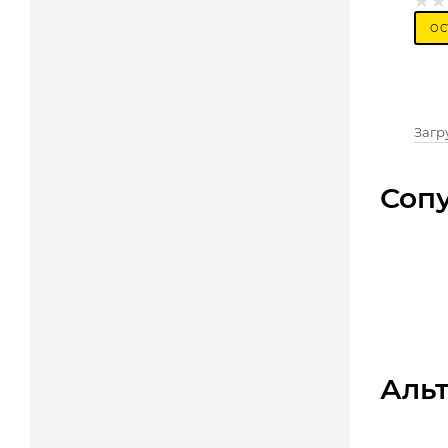
ОС
Загру
Соп
Аль