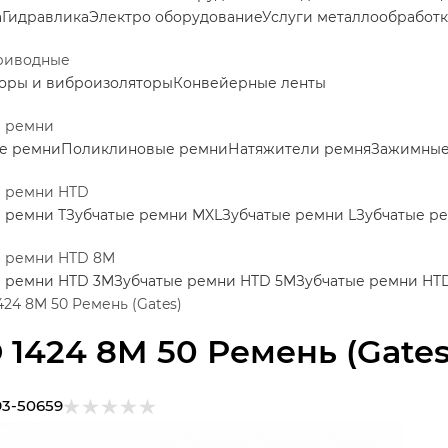
а
Гидравлика
Электро оборудование
Услуги металлообработ
риводные
оры и виброизоляторы
Конвейерные ленты
е ремни
е ремни
Поликлиновые ремни
Натяжители ремня
Зажимные 
е ремни HTD
 ремни Т
Зубчатые ремни MXL
Зубчатые ремни L
Зубчатые р
е ремни HTD 8M
е ремни HTD 3M
Зубчатые ремни HTD 5M
Зубчатые ремни HT
424 8M 50 Ремень (Gates)
 1424 8M 50 Ремень (Gates
93-50659