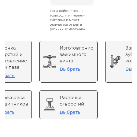
Цена действительна
только для интернет-
магазина и может
отличаться от цен в
розничных магазинах
сточка
Изготовление
Зака
верстий и
зажимного
зубч
готовление
винта
коле
он паза
Выбрать
Выб
брать
прессовка
Расточка
одшипников
отверстий
брать
Выбрать