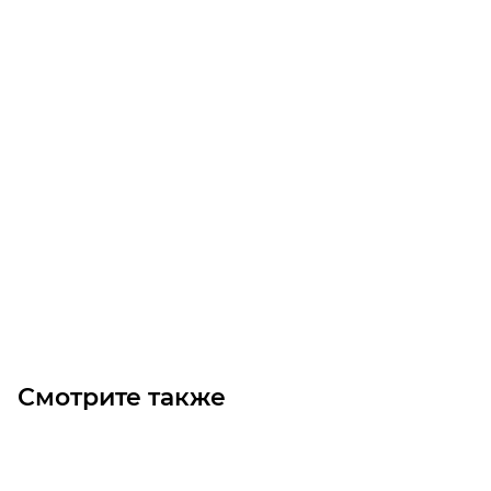
NMRV 75 крышка
Уточните наличие
Цена по запросу
Под заказ
Смотрите также