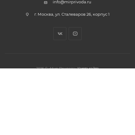
info@mirprivoda.ru
г. Москва, ул. Сталеваров 26, корпус 1
2026 © «Мир Привода»
Карта сайта
олжая использовать данный сайт,
тношении обработки персональных
обработки файлов cookies.