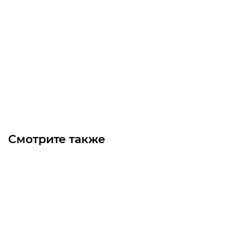
Ремень клиновой А 800
Достаточно
Цена по запросу
Под заказ
Смотрите также