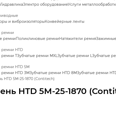
а
Гидравлика
Электро оборудование
Услуги металлообработ
риводные
оры и виброизоляторы
Конвейерные ленты
е ремни
е ремни
Поликлиновые ремни
Натяжители ремня
Зажимные 
е ремни HTD
 ремни Т
Зубчатые ремни MXL
Зубчатые ремни L
Зубчатые р
е ремни HTD 5M
е ремни HTD 3M
Зубчатые ремни HTD 8M
Зубчатые ремни HT
ь HTD 5M-25-1870 (Contitech)
ень HTD 5M-25-1870 (Conti