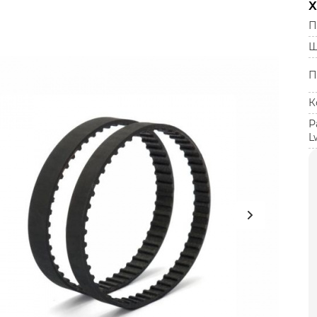
Х
П
Ш
П
К
Р
L