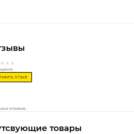
тзывы
оценок
ТАВИТЬ ОТЗЫВ
зка отзывов...
утсвующие товары