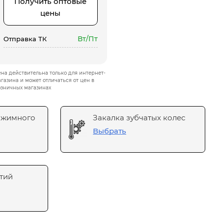
Получить оптовые
цены
Вт/Пт
Отправка ТК
на действительна только для интернет-
газина и может отличаться от цен в
зничных магазинах
ажимного
Закалка зубчатых колес
Выбрать
тий