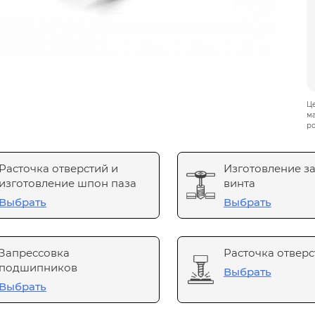
Це
ма
ро
Расточка отверстий и
Изготовление з
изготовление шпон паза
винта
Выбрать
Выбрать
Запрессовка
Расточка отверс
подшипников
Выбрать
Выбрать