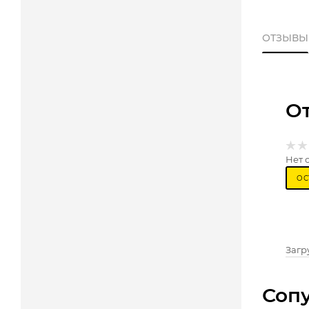
ОТЗЫВЫ
О
Нет 
ОС
Загру
Соп