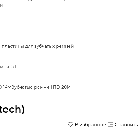
ки
пластины для зубчатых ремней
емни GT
D 14M
Зубчатые ремни HTD 20M
tech)
В избранное
Сравнить