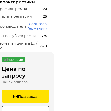
арактеристики
рофиль ремня
5M
ирина ремня, мм
25
Contitech
роизводитель
(Германия)
ол-во зубьев ремня
374
асчетная длинна Ld /
1870
w
Наличие
Цена по
запросу
Нашли дешевле?
Под заказ