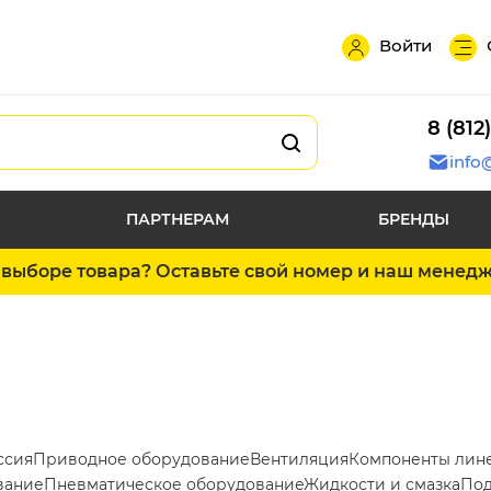
Войти
8 (812
info
ПАРТНЕРАМ
БРЕНДЫ
выборе товара? Оставьте свой номер и наш менед
ссия
Приводное оборудование
Вентиляция
Компоненты лин
вание
Пневматическое оборудование
Жидкости и смазка
Под