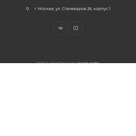
г. Москва, ул. Сталеваров 26, корпус 1
2026 © «Мир Привода»
Карта сайта
олжая использовать данный сайт,
тношении обработки персональных
обработки файлов cookies.