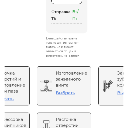
Вт/
Отправка
Пт
ТК
Цена действительна
только для интернет-
магазина и может
отличаться от цен в
розничных магазинах
сточка
Изготовление
Зака
верстий и
зажимного
зубч
готовление
винта
коле
он паза
Выбрать
Выб
брать
прессовка
Расточка
одшипников
отверстий