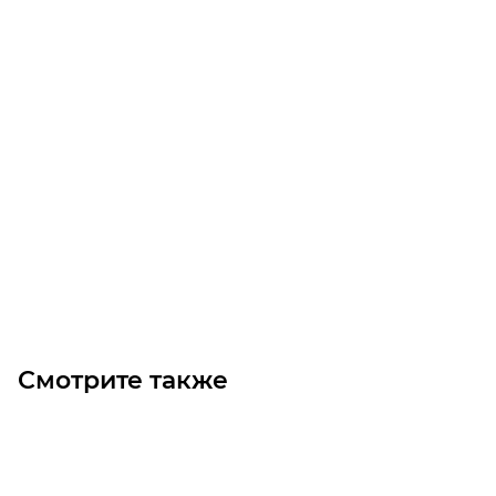
Манжета 35-55-8
Уточните наличие
Цена по запросу
Под заказ
Смотрите также