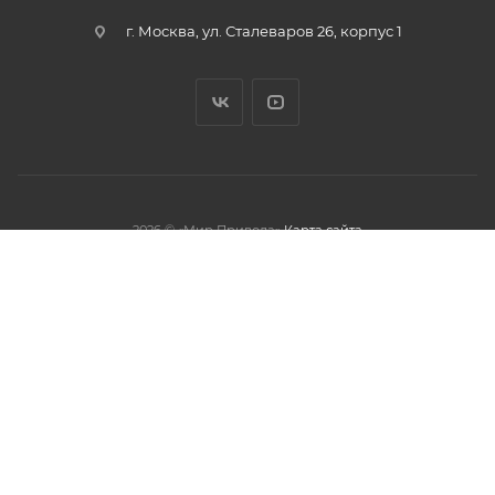
г. Москва, ул. Сталеваров 26, корпус 1
2026 © «Мир Привода»
Карта сайта
олжая использовать данный сайт,
тношении обработки персональных
обработки файлов cookies.