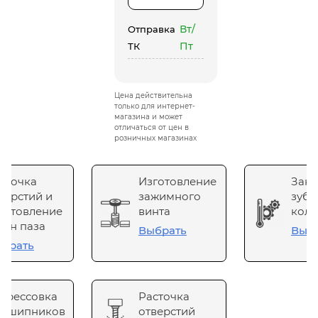
Вт/
Отправка
Пт
ТК
Цена действительна
только для интернет-
магазина и может
отличаться от цен в
розничных магазинах
сточка
Изготовление
Зака
верстий и
зажимного
зубч
готовление
винта
коле
он паза
Выбрать
Выб
брать
прессовка
Расточка
одшипников
отверстий