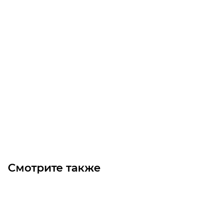
PL1715/15 675L15 MICROV Ремень (Gates)
Уточните наличие
Цена по запросу
Под заказ
Смотрите также