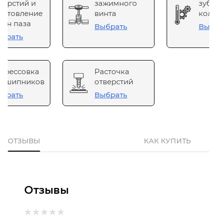
верстий и
зажимного
зубч
готовление
винта
коле
он паза
Выбрать
Выб
брать
прессовка
Расточка
одшипников
отверстий
брать
Выбрать
ОТЗЫВЫ
КАК КУПИТЬ
Отзывы