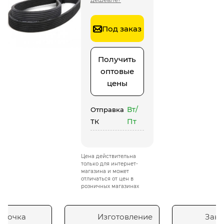
Под заказ
Получить
оптовые
цены
Вт/
Отправка
Пт
ТК
Цена действительна
только для интернет-
магазина и может
отличаться от цен в
розничных магазинах
сточка
Изготовление
Зака