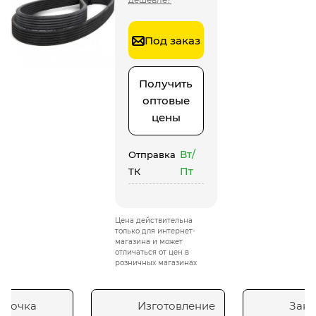
Под заказ
Получить
оптовые
цены
Вт/
Отправка
Пт
ТК
Цена действительна
только для интернет-
магазина и может
отличаться от цен в
розничных магазинах
сточка
Изготовление
Зака