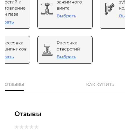
верстий и
зажимного
зубч
готовление
винта
коле
он паза
Выбрать
Выб
брать
прессовка
Расточка
одшипников
отверстий
брать
Выбрать
ОТЗЫВЫ
КАК КУПИТЬ
Отзывы