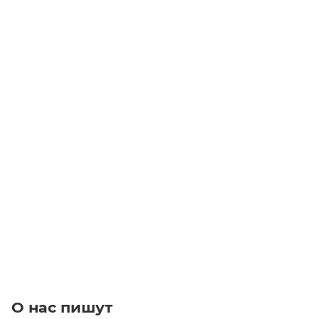
Фитинг заглушка пластиковая PPF 16
Уточните наличие
Цена по запросу
Под заказ
О нас пишут