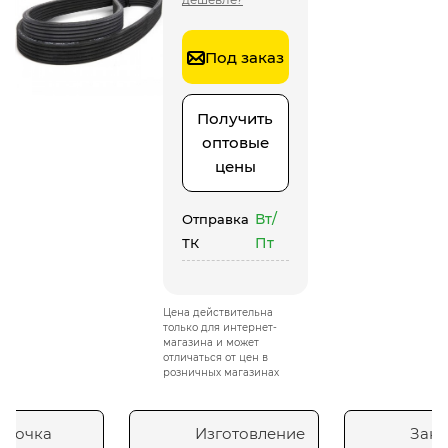
Под заказ
Получить
оптовые
цены
Вт/
Отправка
Пт
ТК
Цена действительна
только для интернет-
магазина и может
отличаться от цен в
розничных магазинах
сточка
Изготовление
Зака