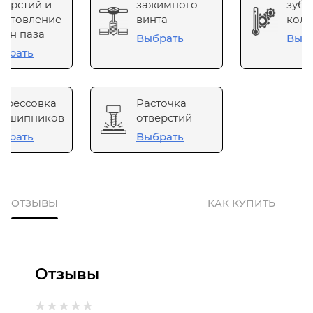
верстий и
зажимного
зубч
готовление
винта
коле
он паза
Выбрать
Выб
брать
прессовка
Расточка
одшипников
отверстий
брать
Выбрать
ОТЗЫВЫ
КАК КУПИТЬ
Отзывы