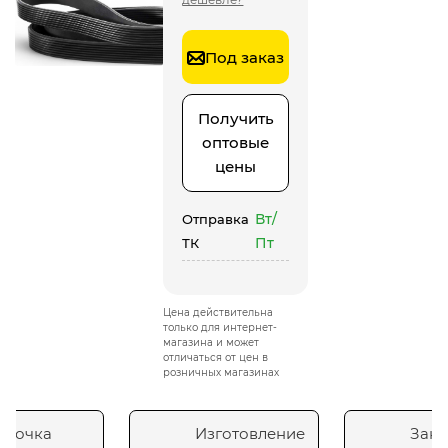
Под заказ
Получить
оптовые
цены
Вт/
Отправка
Пт
ТК
Цена действительна
только для интернет-
магазина и может
отличаться от цен в
розничных магазинах
сточка
Изготовление
Зака