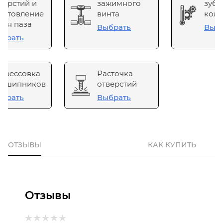
верстий и
зажимного
зубч
готовление
винта
коле
он паза
Выбрать
Выб
брать
прессовка
Расточка
одшипников
отверстий
брать
Выбрать
ОТЗЫВЫ
КАК КУПИТЬ
Отзывы