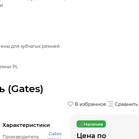
ки
ины для зубчатых ремней
емни PL
 (Gates)
В избранное
Сравнить
Наличие
Характеристики
Gates
Цена по
Производитель