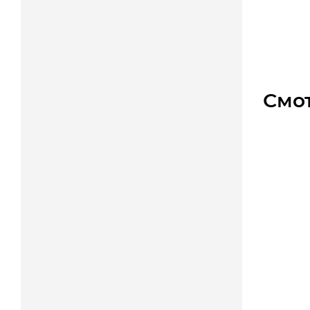
Уто
1 855
Смо