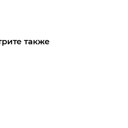
чните наличие
Арт.: 10219015
₽
/шт
трите также