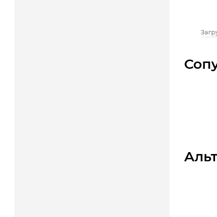
Загру
Соп
Аль