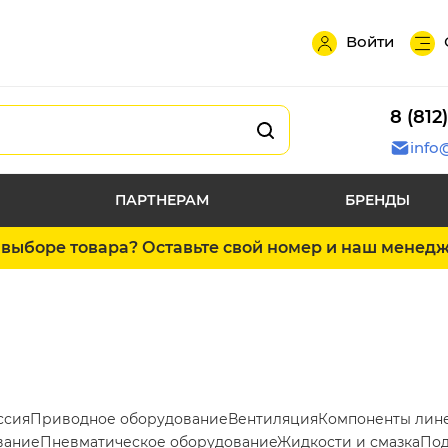
Войти
8 (812
info
ПАРТНЕРАМ
БРЕНДЫ
выборе товара? Оставьте свой номер и наш менед
ссия
Приводное оборудование
Вентиляция
Компоненты лин
вание
Пневматическое оборудование
Жидкости и смазка
Под