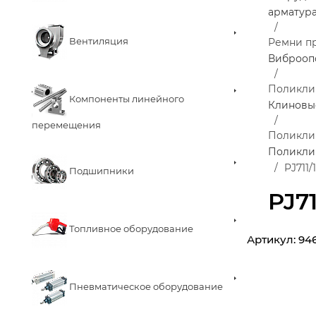
арматур
Вентиляция
Ремни п
Виброоп
Поликли
Компоненты линейного
Клиновы
перемещения
Поликли
Поликли
PJ711
Подшипники
PJ7
Топливное оборудование
Артикул:
94
Пневматическое оборудование