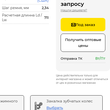
(США)
запросу
Шаг ремня, мм
2,34
Нашли дешевле?
Расчетная длинна Ld /
711
Lw
Под заказ
Получить оптовые
цены
Вт/Пт
Отправка ТК
Цена действительна только для
интернет-магазина и может отличаться
от цен в розничных магазинах
ажимного
Закалка зубчатых колес
Выбрать