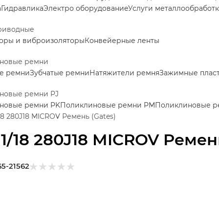
а
Гидравлика
Электро оборудование
Услуги металлообработ
риводные
оры и виброизоляторы
Конвейерные ленты
новые ремни
е ремни
Зубчатые ремни
Натяжители ремня
Зажимные пласт
новые ремни PJ
новые ремни PK
Поликлиновые ремни PM
Поликлиновые р
/18 280J18 MICROV Ремень (Gates)
11/18 280J18 MICROV Ремень
65-21562