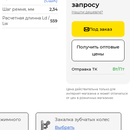
(США)
запросу
Шаг ремня, мм
2,34
Нашли дешевле?
Расчетная длинна Ld /
559
Lw
Под заказ
Получить оптовые
цены
Вт/Пт
Отправка ТК
Цена действительна только для
интернет-магазина и может отличаться
от цен в розничных магазинах
ажимного
Закалка зубчатых колес
Выбрать