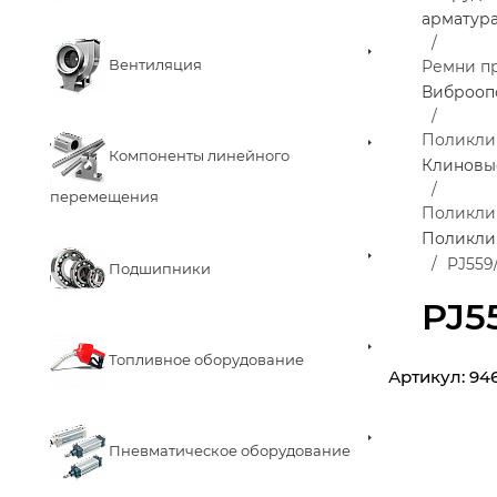
арматур
Вентиляция
Ремни п
Виброоп
Поликли
Компоненты линейного
Клиновы
перемещения
Поликли
Поликли
PJ559
Подшипники
PJ5
Топливное оборудование
Артикул:
94
Пневматическое оборудование