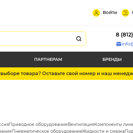
Войти
8 (812
info
ПАРТНЕРАМ
БРЕНДЫ
выборе товара? Оставьте свой номер и наш менед
ссия
Приводное оборудование
Вентиляция
Компоненты лин
вание
Пневматическое оборудование
Жидкости и смазка
Под