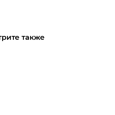
чните наличие
Арт.: 9353-49110
 по запросу
трите также