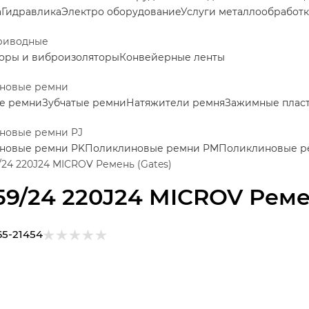
а
Гидравлика
Электро оборудование
Услуги металлообработ
риводные
оры и виброизоляторы
Конвейерные ленты
новые ремни
е ремни
Зубчатые ремни
Натяжители ремня
Зажимные пласт
новые ремни PJ
новые ремни PK
Поликлиновые ремни PM
Поликлиновые р
/24 220J24 MICROV Ремень (Gates)
59/24 220J24 MICROV Реме
65-21454