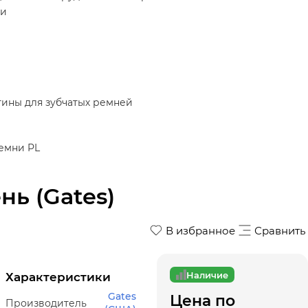
ки
ины для зубчатых ремней
емни PL
нь (Gates)
В избранное
Сравнить
Наличие
Характеристики
Gates
Цена по
Производитель