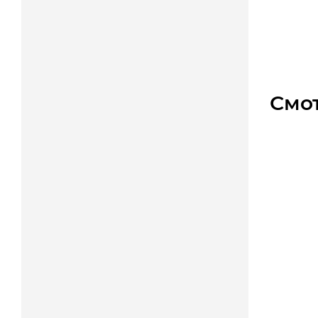
Уто
Цена
Смо