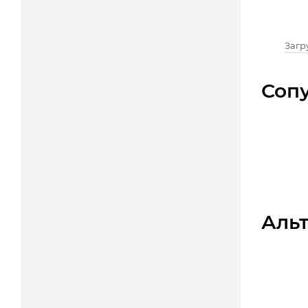
Загру
Соп
Аль