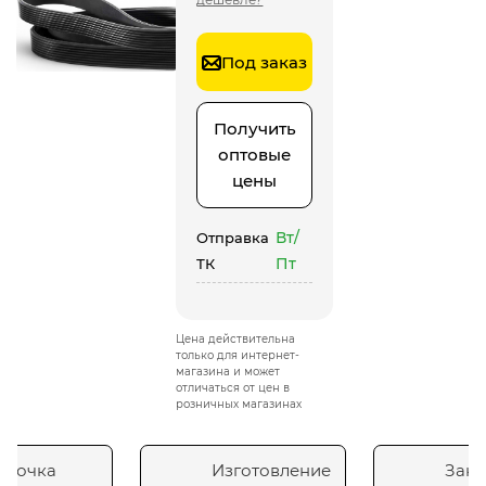
Под заказ
Получить
оптовые
цены
Вт/
Отправка
Пт
ТК
Цена действительна
только для интернет-
магазина и может
отличаться от цен в
розничных магазинах
сточка
Изготовление
Зака