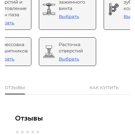
верстий и
зажимного
зубч
готовление
винта
коле
он паза
Выбрать
Выб
брать
прессовка
Расточка
одшипников
отверстий
брать
Выбрать
ОТЗЫВЫ
КАК КУПИТЬ
Отзывы