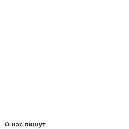
27 CT5 Z=40 Шкив зубчатый
Уточните наличие
1 260
₽
/шт
В корзину
О нас пишут