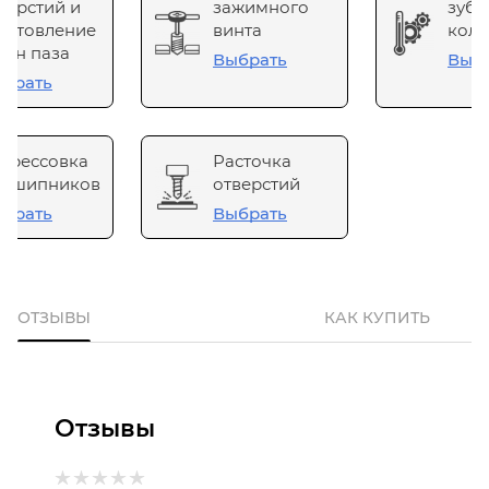
верстий и
зажимного
зубч
готовление
винта
коле
он паза
Выбрать
Выб
брать
прессовка
Расточка
одшипников
отверстий
брать
Выбрать
ОТЗЫВЫ
КАК КУПИТЬ
Отзывы