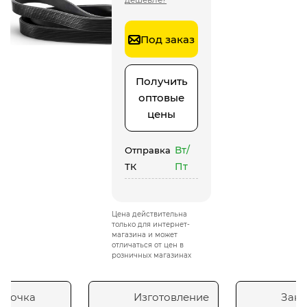
Под заказ
Получить
оптовые
цены
Вт/
Отправка
Пт
ТК
Цена действительна
только для интернет-
магазина и может
отличаться от цен в
розничных магазинах
сточка
Изготовление
Зака