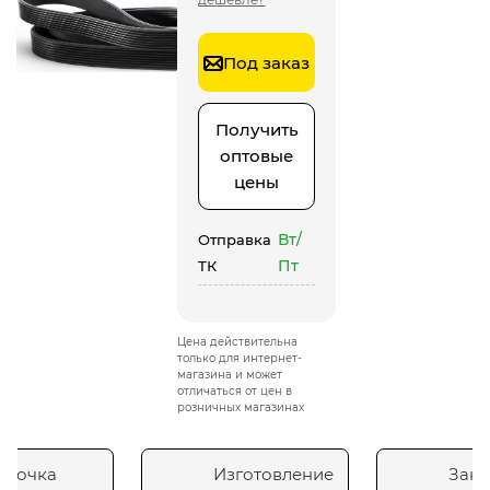
Под заказ
Получить
оптовые
цены
Вт/
Отправка
Пт
ТК
Цена действительна
только для интернет-
магазина и может
отличаться от цен в
розничных магазинах
сточка
Изготовление
Зака