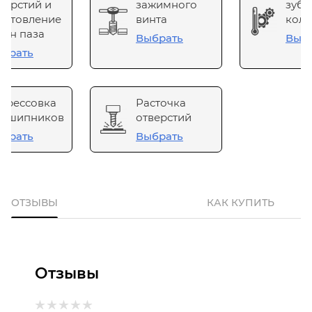
верстий и
зажимного
зубч
готовление
винта
коле
он паза
Выбрать
Выб
брать
прессовка
Расточка
одшипников
отверстий
брать
Выбрать
ОТЗЫВЫ
КАК КУПИТЬ
Отзывы