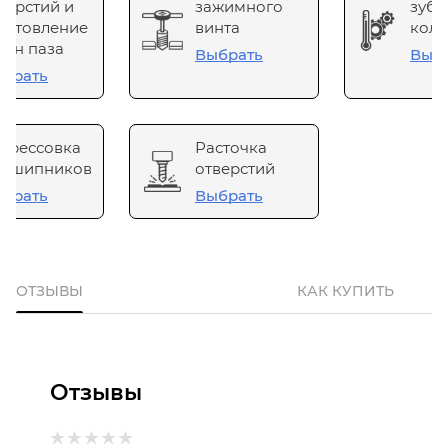
верстий и
зажимного
зубч
готовление
винта
коле
он паза
Выбрать
Выб
брать
прессовка
Расточка
одшипников
отверстий
брать
Выбрать
ОТЗЫВЫ
КАК КУПИТЬ
Отзывы