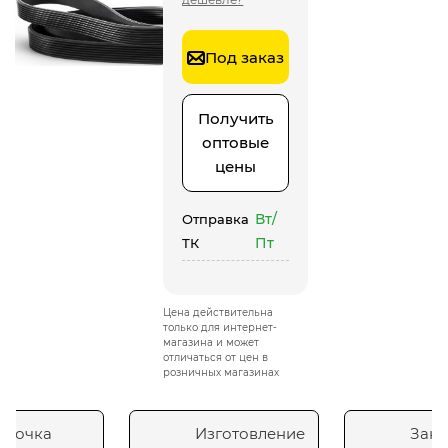
Под заказ
Получить
оптовые
цены
Вт/
Отправка
Пт
ТК
Цена действительна
только для интернет-
магазина и может
отличаться от цен в
розничных магазинах
сточка
Изготовление
Зака