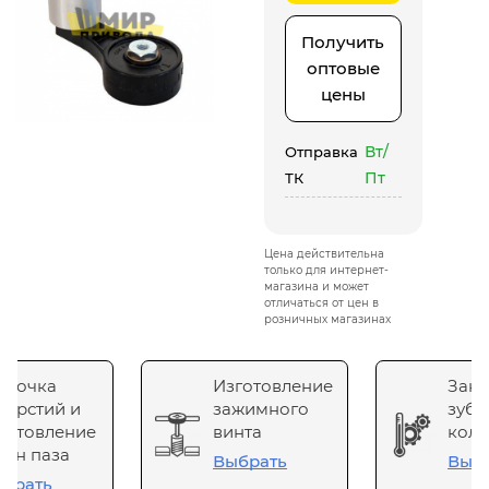
Получить
оптовые
цены
Вт/
Отправка
Пт
ТК
Цена действительна
только для интернет-
магазина и может
отличаться от цен в
розничных магазинах
сточка
Изготовление
Зака
верстий и
зажимного
зубч
готовление
винта
коле
он паза
Выбрать
Выб
брать