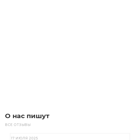
Линейный модуль YR-EGHP210F-R-650
Уточните наличие
Цена по запросу
Под заказ
О нас пишут
ВСЕ ОТЗЫВЫ
17 ИЮЛЯ 2025