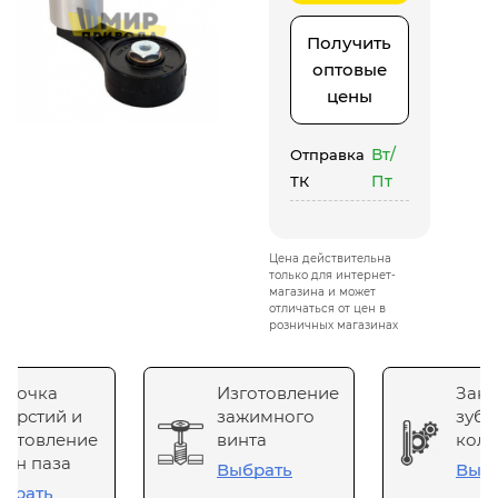
Получить
оптовые
цены
Вт/
Отправка
Пт
ТК
Цена действительна
только для интернет-
магазина и может
отличаться от цен в
розничных магазинах
сточка
Изготовление
Зака
верстий и
зажимного
зубч
готовление
винта
коле
он паза
Выбрать
Выб
брать