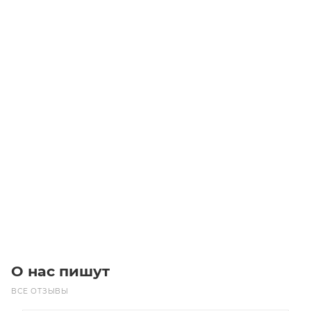
H 200 Z=27 Шкивы зубчатые
Уточните наличие
3 860
₽
/шт
В корзину
О нас пишут
ВСЕ ОТЗЫВЫ