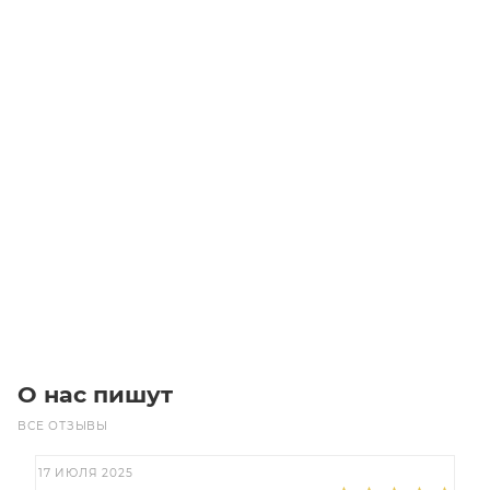
Звездочка 05B-2 без ступицы, под расточку, Z=32
Уточните наличие
610
₽
/шт
В корзину
О нас пишут
ВСЕ ОТЗЫВЫ
17 ИЮЛЯ 2025