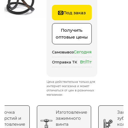
Под заказ
Получить
оптовые цены
Сегодня
Самовывоз
Вт/Пт
Отправка ТК
Цена действительна только для
интернет-магазина и может
отличаться от цен в розничных
магазинах
сточка
Изготовление
Зака
верстий и
зажимного
зубч
готовление
винта
коле