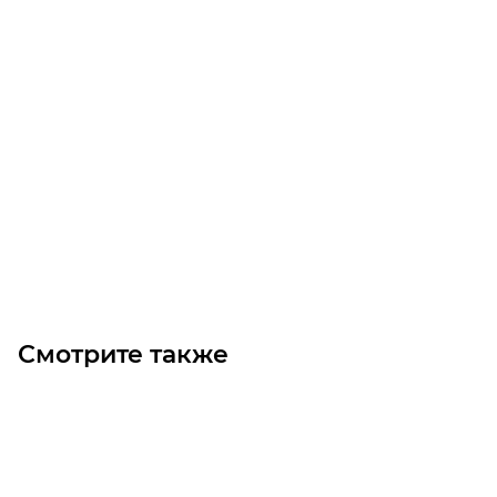
1008 D10 Втулка
Много
330
₽
/шт
В корзину
Смотрите также