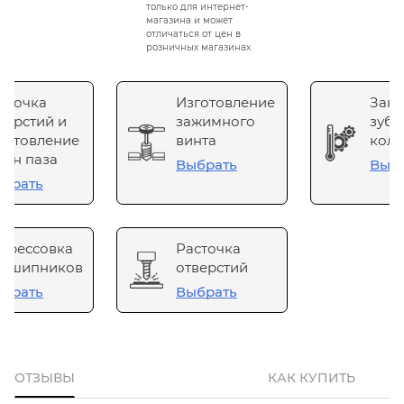
только для интернет-
магазина и может
отличаться от цен в
розничных магазинах
сточка
Изготовление
Зака
верстий и
зажимного
зубч
готовление
винта
коле
он паза
Выбрать
Выб
брать
прессовка
Расточка
одшипников
отверстий
брать
Выбрать
ОТЗЫВЫ
КАК КУПИТЬ